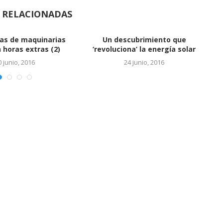
S RELACIONADAS
Vinculan a hijos de Báez co
cuentas en...
24 junio, 2016
EL SALTO DEL REY
24 junio, 2016