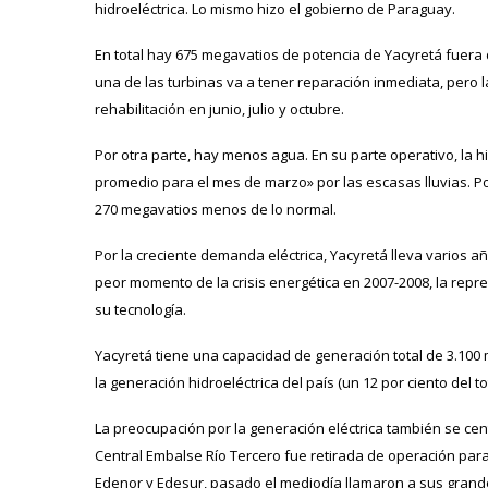
hidroeléctrica. Lo mismo hizo el gobierno de Paraguay.
En total hay 675 megavatios de potencia de Yacyretá fuera 
una de las turbinas va a tener reparación inmediata, pero l
rehabilitación en junio, julio y octubre.
Por otra parte, hay menos agua. En su parte operativo, la h
promedio para el mes de marzo» por las escasas lluvias. P
270 megavatios menos de lo normal.
Por la creciente demanda eléctrica, Yacyretá lleva varios 
peor momento de la crisis energética en 2007-2008, la repre
su tecnología.
Yacyretá tiene una capacidad de generación total de 3.100 
la generación hidroeléctrica del país (un 12 por ciento del to
La preocupación por la generación eléctrica también se cen
Central Embalse Río Tercero fue retirada de operación para 
Edenor y Edesur, pasado el mediodía llamaron a sus grande