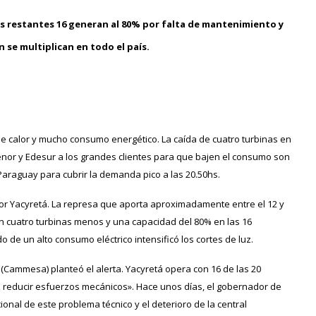
las restantes 16 generan al 80% por falta de mantenimiento y
 se multiplican en todo el país.
as de calor y mucho consumo energético. La caída de cuatro turbinas en
denor y Edesur a los grandes clientes para que bajen el consumo son
Paraguay para cubrir la demanda pico a las 20.50hs.
or Yacyretá. La represa que aporta aproximadamente entre el 12 y
on cuatro turbinas menos y una capacidad del 80% en las 16
o de un alto consumo eléctrico intensificó los cortes de luz.
a
(Cammesa)
planteó el alerta. Yacyretá opera con 16 de las 20
ra reducir esfuerzos mecánicos». Hace unos días, el gobernador de
cional de este problema técnico y el deterioro de la central