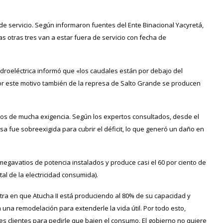
de servicio. Según informaron fuentes del Ente Binacional Yacyretá,
as otras tres van a estar fuera de servicio con fecha de
idroeléctrica informó que «los caudales están por debajo del
or este motivo también de la represa de Salto Grande se producen
años de mucha exigencia. Según los expertos consultados, desde el
sa fue sobreexigida para cubrir el déficit, lo que generó un daño en
megavatios de potencia instalados y produce casi el 60 por ciento de
tal de la electricidad consumida).
tra en que Atucha II está produciendo al 80% de su capacidad y
una remodelación para extenderle la vida útil. Por todo esto,
s clientes para pedirle que bajen el consumo. El gobierno no quiere