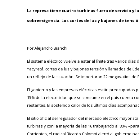
La represa tiene cuatro turbinas fuera de servicio y 
sobreexigencia. Los cortes de luz y bajones de tensión
Por Alejandro Bianchi
El sistema eléctrico vuelve a estar al límite tras varios dí
Yacyretá, cortes de luz y bajones tensión y llamados de E
un reflejo de la situación. Se importaron 22 megavatios de 
El gobierno y las empresas eléctricas están preocupadas p
15% de la electricidad que se consume en el país cuenta c
restantes. El sostenido calor de los últimos días acompañad
El sitio oficial del regulador del mercado eléctrico mayorist
turbinas y con la mayoría de las 16 trabajando al 80% «pa
Corrientes, el radical Ricardo Colombi alertó al gobierno na