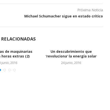
Próxima Noticia
Michael Schumacher sigue en estado crítico
S RELACIONADAS
Vinculan a hijos de Báez con
cuentas en...
24 junio, 2016
EL SALTO DEL REY
24 junio, 2016