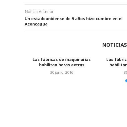
Noticia Anterior
Un estadounidense de 9 años hizo cumbre en el
Aconcagua
NOTICIA
imiento que
Ya es oficial el acuerdo con
la energía solar
Monsanto
io, 2016
24 junio, 2016