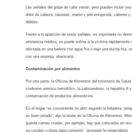
Las señales del golpe de calor varían, pero pueden incluir u
dolor de cabeza, náuseas, mareo y piel enrojecida, caliente y 
débiles.
Frente a la aparición de estas señales, es importante no demo
asistencia médica, se puede enfriar a la víctima rápidamente 
afectada en una bañera con agua fría o bajo una ducha fría, r
con una esponja, abanicarla.
Contaminación por alimentos
Por otra parte, la Oficina de Alimentos del ministerio de Sal
síndrome urémico hemolítico, la salmonelosis, la hepatitis A y
conservación de productos alimenticios.
En el hogar “es conveniente no abrir seguido la heladera, por
en buen estado”, dijo la titular de la Oficina de Alimentos, M
guarda carnes crudas, por ejemplo, hay que colocarlas en reci
ya cocidos o listos para consumir”, aconsejó la especialista.