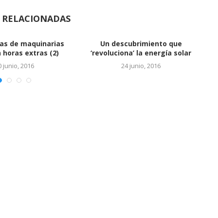
S RELACIONADAS
Vinculan a hijos de Báez con
cuentas en...
24 junio, 2016
EL SALTO DEL REY
24 junio, 2016