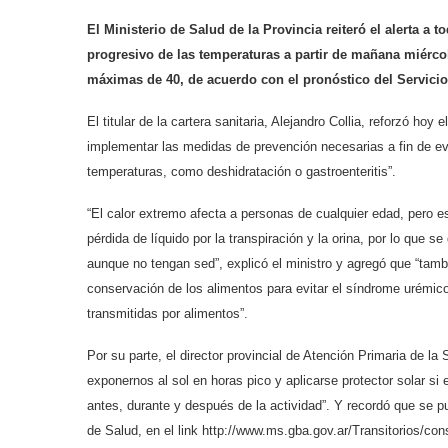
El Ministerio de Salud de la Provincia reiteró el alerta a
progresivo de las temperaturas a partir de mañana miérco
máximas de 40, de acuerdo con el pronóstico del Servici
El titular de la cartera sanitaria, Alejandro Collia, reforzó ho
implementar las medidas de prevención necesarias a fin de evit
temperaturas, como deshidratación o gastroenteritis”.
“El calor extremo afecta a personas de cualquier edad, pero
pérdida de líquido por la transpiración y la orina, por lo qu
aunque no tengan sed”, explicó el ministro y agregó que “tam
conservación de los alimentos para evitar el síndrome urémico
transmitidas por alimentos”.
Por su parte, el director provincial de Atención Primaria de l
exponernos al sol en horas pico y aplicarse protector solar si 
antes, durante y después de la actividad”. Y recordó que se p
de Salud, en el link
http://www.ms.gba.gov.ar/Transitorios/con