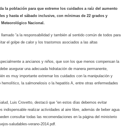
 toda la población para que extreme los cuidados a raíz del aumento
les y hasta el sábado inclusive, con mínimas de 22 grados y
o Meteorológico Nacional.
y el llamado “a la responsabilidad y también al sentido común de todos para
ar el golpe de calor y los trastornos asociados a las altas
 especialmente a ancianos y niños, que son los que menos compensan la
e se debe asegurar una adecuada hidratación de manera permanente,
bién es muy importante extremar los cuidados con la manipulación y
 hemolítico, la salmonelosis o la hepatitis A, entre otras enfermedades
a Salud, Luis Crovetto, destacó que “en estos días debemos evitar
es indispensable realizar actividades al aire libre, además de beber agua
ueden consultar todas las recomendaciones en la página del ministerio
sejos-saludables-verano-2014.pdf
.