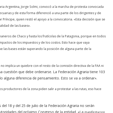
aria Argentina, Jorge Solmi, convocó a la marcha de protesta convocada
cuarias y de esta forma diferenció a una parte de los dirigentes y de
 Príncipe, quien restó el apoyo a la convocatoria. «Esta decisión que se
alidad de las bases».
aneros de Chaco y hasta los frutícolas de la Patagonia, porque en todos
 impactos de los impuestos y de los costos. Esto hace que vaya
ue las bases están superando la posición de alguna parte de la
o implica un quiebre con el resto de la comisión directiva de la FAA ni
una cuestión que debe ordenarse. La Federación Agraria tiene 103
do alguna diferencia de pensamiento. Esto se va a ordenar».
os productores de la zona piden salir a protestar a las rutas, eso hace
 del 18 y del 25 de julio de la Federación Agraria no serán
 autoridades del próximo Congreso de la entidad. «La
manifestacion