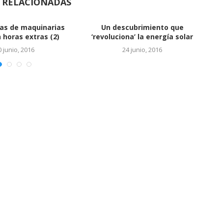
S RELACIONADAS
Vinculan a hijos de Báez con
cuentas en...
24 junio, 2016
EL SALTO DEL REY
24 junio, 2016