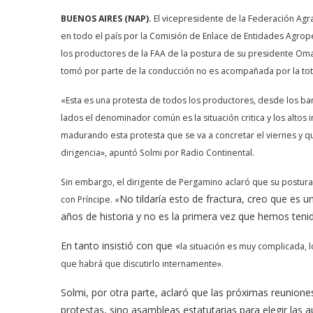
BUENOS AIRES (NAP).
El vicepresidente de la Federación Agr
en todo el país por la Comisión de Enlace de Entidades Agrope
los productores de la FAA de la postura de su presidente Omar
tomó por parte de la conducción no es acompañada por la tot
«Esta es una protesta de todos los productores, desde los ban
lados el denominador común es la situación critica y los altos
madurando esta protesta que se va a concretar el viernes y q
dirigencia», apuntó Solmi por Radio Continental.
Sin embargo, el dirigente de Pergamino aclaró que su postura n
No tildaría esto de fractura, creo que es 
con Príncipe. «
años de historia y no es la primera vez que hemos teni
En tanto insistió con que «
la situación es muy complicada, l
que habrá que discutirlo internamente».
Solmi, por otra parte, aclaró que las próximas reuniones
protestas, sino asambleas estatutarias para elegir las