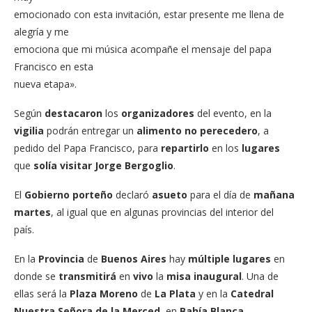
emocionado con esta invitación, estar presente me llena de
alegría y me
emociona que mi música acompañe el mensaje del papa
Francisco en esta
nueva etapa».
Según
destacaron
los
organizadores
del evento, en la
vigilia
podrán entregar un
alimento
no perecedero
, a
pedido del Papa Francisco, para
repartirlo
en los
lugares
que
solía
visitar Jorge Bergoglio
.
El
Gobierno porteño
declaró
asueto
para el día de
mañana
martes
, al igual que en algunas provincias del interior del
país.
En la
Provincia
de
Buenos Aires
hay
múltiple lugares
en
donde se
transmitirá
en
vivo
la
misa inaugural
. Una de
ellas será la
Plaza Moreno
de
La Plata
y en la
Catedral
Nuestra Señora de la Merced
, en
Bahía Blanca
.