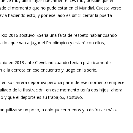
 que ve muy difícil jugar nuevamente. «Es muy posible que en
esde el momento que no pude estar en el Mundial. Cuesta verse
ía haciendo esto, y por ese lado es difícil cerrar la puerta
e Rio 2016 sostuvo: «Sería una falta de respeto hablar cuando
los que van a jugar el Preolímpico y estaré con ellos,
Antonio en 2013 ante Cleveland cuando tenían prácticamente
n a la derrota en ese encuentro y luego en la serie.
r en su carrera deportiva pero «a partir de ese momento empecé
aliado de la frustración, en ese momento tenía dos hijos, ahora
do y que el deporte es su trabajo», sostuvo.
anquilizarse un poco, a enloquecer menos y a disfrutar más»,