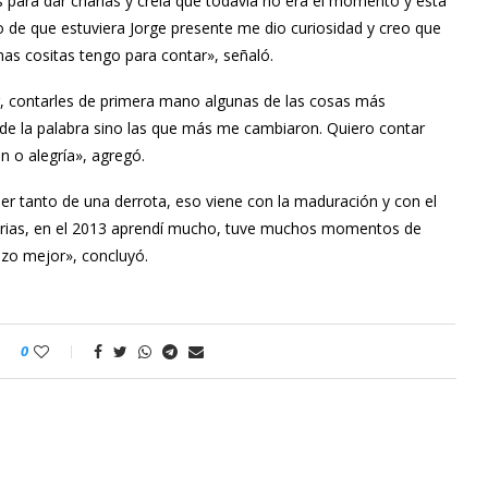
 para dar charlas y creía que todavía no era el momento y esta
o de que estuviera Jorge presente me dio curiosidad y creo que
as cositas tengo para contar», señaló.
r, contarles de primera mano algunas de las cosas más
l de la palabra sino las que más me cambiaron. Quiero contar
 o alegría», agregó.
r tanto de una derrota, eso viene con la maduración y con el
orias, en el 2013 aprendí mucho, tuve muchos momentos de
izo mejor», concluyó.
0