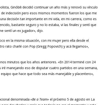
ista, Ginóbili decidió continuar un año más y renovó su vínculo
 de indecisión pero esos mismos momentos fueron los que me
 una decisión tan importante en mi vida, en mi carrera, como es
ncido, bastante seguro y no lo estaba, vi las finales y sentí que
me sentí un ex jugador», dijo.
o en la misma situación, con mi mujer pero ella desde el
otro rato charlé con Pop (Gregg Popovich) y acá llegamos»,
 menos minutos que los años anteriores. «En 2014 terminé con 24
s iré manejando eso de disputar cuatro partidos en una semana,
se equipo que hace que todo sea más manejable y placentero»,
vacional denominada
«Be a Team»
el próximo 5 de agosto en La