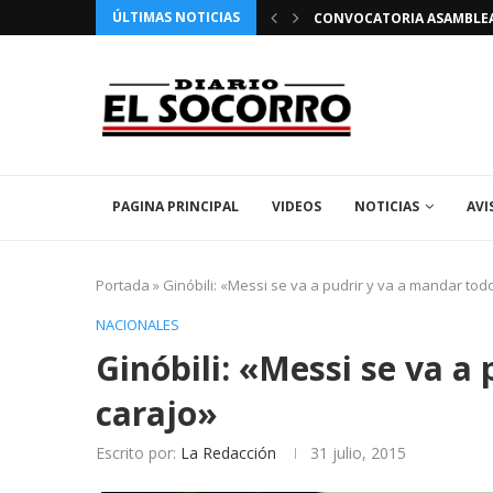
ÚLTIMAS NOTICIAS
 FIESTAS PATRONALES 2026 EN EL SOCORRO
CONVOCATORIA ASAMBLEA 
PAGINA PRINCIPAL
VIDEOS
NOTICIAS
AVI
Portada
»
Ginóbili: «Messi se va a pudrir y va a mandar todo
NACIONALES
Ginóbili: «Messi se va a
carajo»
Escrito por:
La Redacción
31 julio, 2015