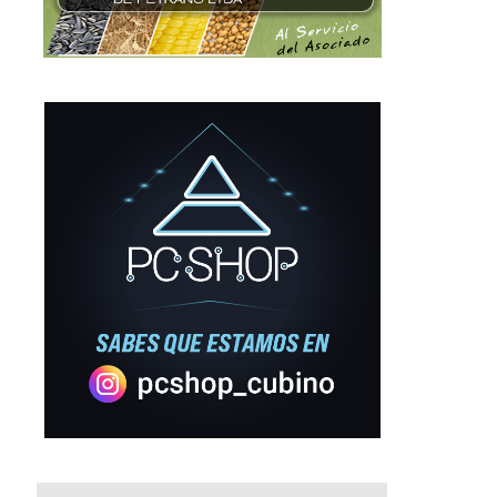
Las apps pisan cada vez más
BRF anunció una inversión d
fuerte en...
292 millones...
31 mayo, 2016
31 mayo, 2016