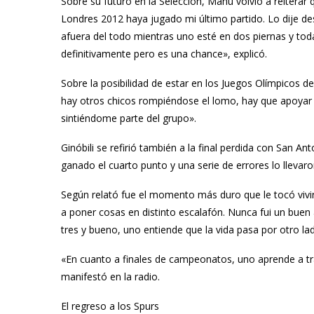
Sobre su futuro en la Selección, Manu volvió a reiterar
Londres 2012 haya jugado mi último partido. Lo dije d
afuera del todo mientras uno esté en dos piernas y todav
definitivamente pero es una chance», explicó.
Sobre la posibilidad de estar en los Juegos Olímpicos d
hay otros chicos rompiéndose el lomo, hay que apoyar a 
sintiéndome parte del grupo».
Ginóbili se refirió también a la final perdida con San 
ganado el cuarto punto y una serie de errores lo llevaro
Según relató fue el momento más duro que le tocó vivi
a poner cosas en distinto escalafón. Nunca fui un buen 
tres y bueno, uno entiende que la vida pasa por otro la
«En cuanto a finales de campeonatos, uno aprende a tr
manifestó en la radio.
El regreso a los Spurs