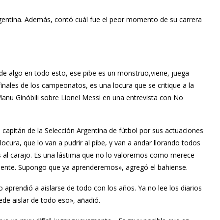
 Argentina. Además, contó cuál fue el peor momento de su carrera
e algo en todo esto, ese pibe es un monstruo,viene, juega
finales de los campeonatos, es una locura que se critique a la
Manu Ginóbili sobre
Lionel Messi
en una entrevista con No
 el capitán de la Selección Argentina de fútbol por sus actuaciones
la locura, que lo van a pudrir al pibe, y van a andar llorando todos
os al carajo. Es una lástima que no lo valoremos como merece
iciente. Supongo que ya aprenderemos», agregó el bahiense.
o aprendió a aislarse de todo con los años. Ya no lee los diarios
ede aislar de todo eso», añadió.