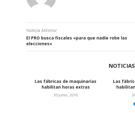
Noticia Anterior
El PRO busca fiscales «para que nadie robe las
elecciones»
NOTICIA
to que
Ya es oficial el acuerdo con
gía solar
Monsanto
24 junio, 2016
EL S