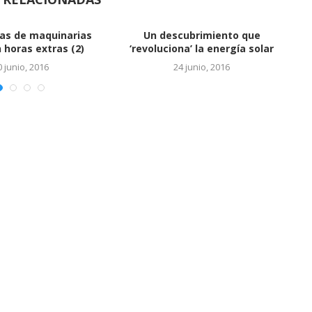
Vinculan a hijos de Báez con
cuentas en...
24 junio, 2016
EL SALTO DEL REY
24 junio, 2016