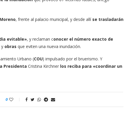
a Moreno
, frente al palacio municipal, y desde allí
se trasladarán
ia evitable»
, y reclaman c
onocer el número exacto de
s y
obras
que eviten una nueva inundación.
namiento Urbano (
COU
) impulsado por el bruerismo. Y
la Presidenta
Cristina Kirchner
los reciba para «coordinar un
0