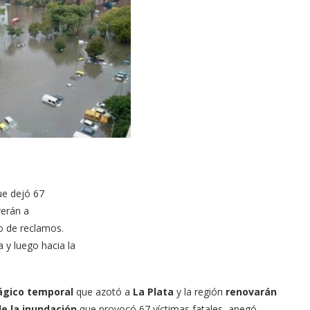
ue dejó 67
verán a
o de reclamos.
 y luego hacia la
rágico temporal
que azotó a
La Plata
y la región
renovarán
e la inundación
que provocó 67 víctimas fatales, anegó