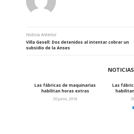
Noticia Anterior
Villa Gesell: Dos detenidos al intentar cobrar un
subsidio de la Anses
NOTICIA
miento que
Ya es oficial el acuerdo con
 energía solar
Monsanto
, 2016
24 junio, 2016