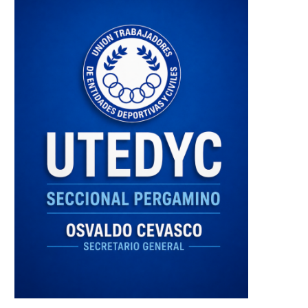
Las apps pisan cada vez más
BRF anunció una inversión 
fuerte en...
292 millones...
31 mayo, 2016
31 mayo, 2016