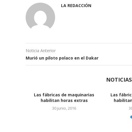
LA REDACCIÓN
Noticia Anterior
Murió un piloto polaco en el Dakar
NOTICIA
to que
Ya es oficial el acuerdo con
rgía solar
Monsanto
6
24 junio, 2016