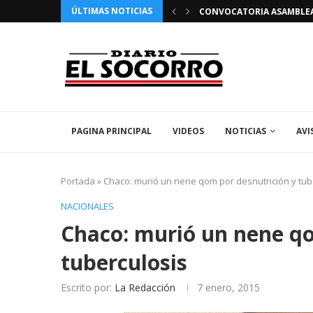
ÚLTIMAS NOTICIAS
 FIESTAS PATRONALES 2026 EN EL SOCORRO
CONVOCATORIA ASAMBLEA 
PAGINA PRINCIPAL
VIDEOS
NOTICIAS
AVI
Portada
»
Chaco: murió un nene qom por desnutrición y tub
NACIONALES
Chaco: murió un nene qo
tuberculosis
Escrito por:
La Redacción
7 enero, 2015