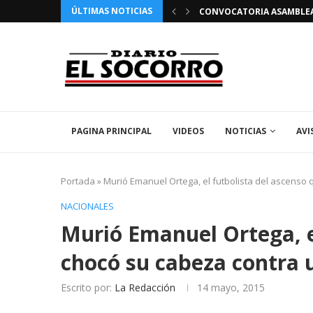
ÚLTIMAS NOTICIAS
 FIESTAS PATRONALES 2026 EN EL SOCORRO
CONVOCATORIA ASAMBLEA 
PAGINA PRINCIPAL
VIDEOS
NOTICIAS
AVI
Portada
»
Murió Emanuel Ortega, el futbolista del ascenso
NACIONALES
Murió Emanuel Ortega, e
chocó su cabeza contra
Escrito por:
La Redacción
14 mayo, 2015