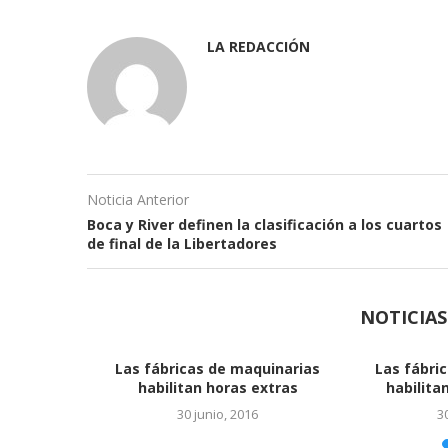
LA REDACCIÓN
Noticia Anterior
Boca y River definen la clasificación a los cuartos
de final de la Libertadores
NOTICIA
miento que
Ya es oficial el acuerdo con
 energía solar
Monsanto
, 2016
24 junio, 2016