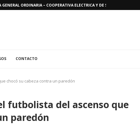
GENERAL ORDINARIA – COOPERATIVA ELECTRICA Y DE SERVICIOS PUBLICO
SOS
CONTACTO
 que chocó su cabeza contra un paredón
l futbolista del ascenso que
 un paredón