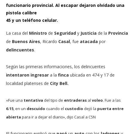
funcionario provincial. Al escapar dejaron olvidado una
pistola calibre
45 y un teléfono celular.
La casa del
Ministro
de
Seguridad
y
Justicia
de la
Provincia
de
Buenos Aires
, Ricardo
Casal
, fue
atacada
por
delincuentes
.
Según las primeras informaciones, los delincuentes
intentaron ingresar
a la
finca
ubicada en 474 y 17 de
localidad platenses de
City Bell
.
«Fue una
tentativa
del tipo de
entraderas
al
voleo
. Fue a las
6.15
, en un
descuido
cuando el
custodio
dejó la
puerta
entre
abierta
para ir a dejar el diario», dijo Casal a C5N
El funcionario explicó que
pasó
un
auto
con los
ladrones
y