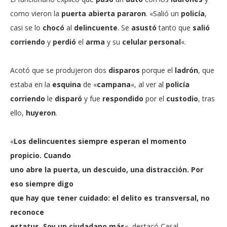
como vieron la
puerta abierta
pararon
. «Salió un
policía
,
casi se lo
chocó
al
delincuente
. Se
asustó
tanto que
salió
corriendo
y
perdió
el
arma
y su
celular personal
«.
Acotó que se produjeron dos
disparos
porque el
ladrón
, que
estaba en la
esquina
de «
campana
«, al ver al
policía
corriendo
le
disparó
y fue
respondido
por el
custodio
, tras
ello,
huyeron
.
«
Los delincuentes siempre esperan el momento
propicio. Cuando
uno abre la puerta, un descuido, una distracción. Por
eso siempre digo
que hay que tener cuidado: el delito es transversal, no
reconoce
estatus. Soy un ciudadano más
«, destacó Casal.