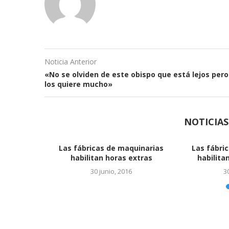
Noticia Anterior
«No se olviden de este obispo que está lejos pero
los quiere mucho»
NOTICIA
cubrimiento que
Ya es oficial el acuerdo con
na’ la energía solar
Monsanto
4 junio, 2016
24 junio, 2016