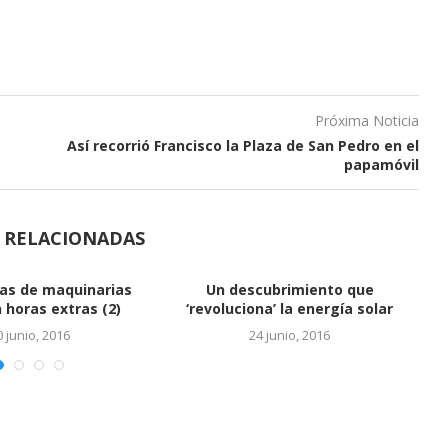
Próxima Noticia
Así recorrió Francisco la Plaza de San Pedro en el
papamóvil
S RELACIONADAS
Vinculan a hijos de Báez 
cuentas en...
24 junio, 2016