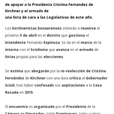
de apoyar a la Presidenta Cristina Fernandez de
Kirchner y el armado de
una lista de cara a las Legislativas de este año.
Los
kirchneristas bonaerenses
volverán a
reunirse
el
próximo
5 de abril
en el
distrito
que
gestiona
el
Intendente
Fernando
Espinoza
. Se da en el
marco
de la
interna
con el
Sciolismo
que
avanza
en el
armado
de
listas
propias para las
elecciones
.
Se
estima
que
abogarán
por la
re-reelección de Cristina
Fernández
de
Kirchner
con una dura
crítica
al
Gobernador
Scioli
, tras haber
confesado
sus
aspiraciones
a la
Casa
Rosada
en
2015
.
El
encuentro
es
organizado
por el
Presidente
de la
Cámara
de
Diputados
, Julián
Domínguez
, junto a otros