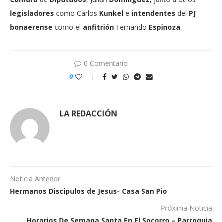
legisladores
como Carlos
Kunkel
e
intendentes
del
PJ
bonaerense
como el
anfitrión
Fernando
Espinoza
.
0 Comentario
0
LA REDACCIÓN
Noticia Anterior
Hermanos Discipulos de Jesus- Casa San Pio
Próxima Noticia
Horarios De Semana Santa En El Socorro – Parroquia