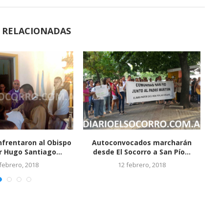
S RELACIONADAS
 suspendio la misa
mada para mañana 20...
19 enero, 2018
Información sobre las Misas de
Sanación del mes...
4 abril, 2016