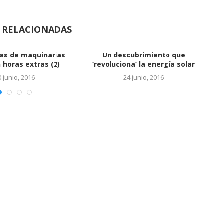
S RELACIONADAS
Vinculan a hijos de Báez con
cuentas en...
24 junio, 2016
 SALTO DEL REY
24 junio, 2016