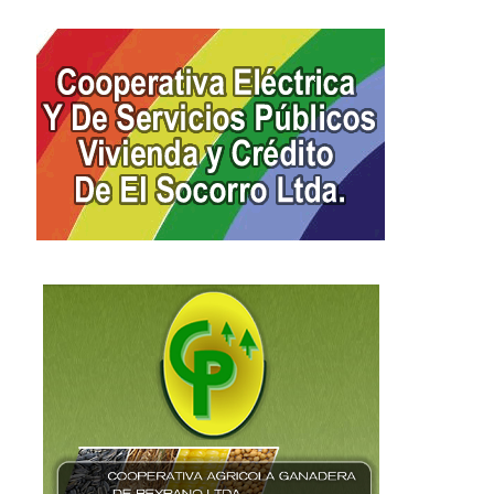
Las apps pisan cada vez más
BRF anunció una inversión
fuerte en...
292 millones...
31 mayo, 2016
31 mayo, 2016