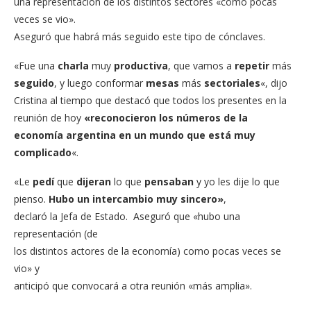
una representación de los distintos sectores «como pocas
veces se vio».
Aseguró que habrá más seguido este tipo de cónclaves.
«Fue una
charla
muy
productiva
, que vamos a
repetir
más
seguido
, y luego conformar
mesas
más
sectoriales
«, dijo
Cristina al tiempo que destacó que todos los presentes en la
reunión de hoy
«reconocieron los números de la
economía argentina en un mundo que está muy
complicado
«.
«Le
pedí
que
dijeran
lo que
pensaban
y yo les dije lo que
pienso.
Hubo un intercambio muy sincero»
,
declaró la Jefa de Estado. Aseguró que «hubo una
representación (de
los distintos actores de la economía) como pocas veces se
vio» y
anticipó que convocará a otra reunión «más amplia».