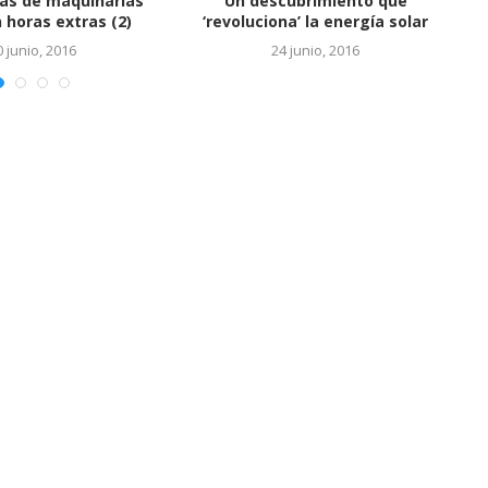
Vinculan a hijos de Báez con
cuentas en...
24 junio, 2016
EL SALTO DEL REY
24 junio, 2016