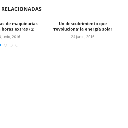
S RELACIONADAS
Vinculan a hijos de Báez con
cuentas en...
24 junio, 2016
EL SALTO DEL REY
24 junio, 2016