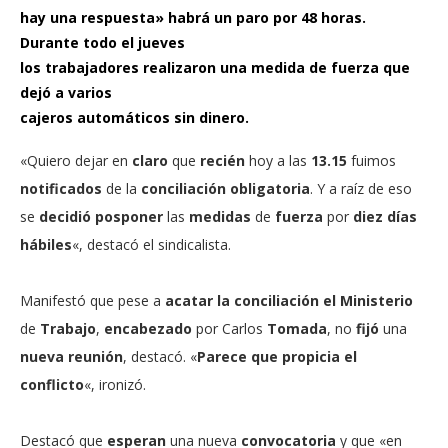
hay una respuesta» habrá un paro por 48 horas.
Durante todo el jueves
los trabajadores realizaron una medida de fuerza que
dejó a varios
cajeros automáticos sin dinero.
«Quiero dejar en
claro
que
recién
hoy a las
13.15
fuimos
notificados
de la
conciliación obligatoria
. Y a raíz de eso
se
decidió posponer
las
medidas
de
fuerza
por
diez días
hábiles
«, destacó el sindicalista.
Manifestó que pese a
acatar la
conciliación el
Ministerio
de
Trabajo
,
encabezado
por Carlos
Tomada
, no
fijó
una
nueva reunión
, destacó. «
Parece que propicia el
conflicto
«, ironizó.
Destacó que
esperan
una nueva
convocatoria
y que «en