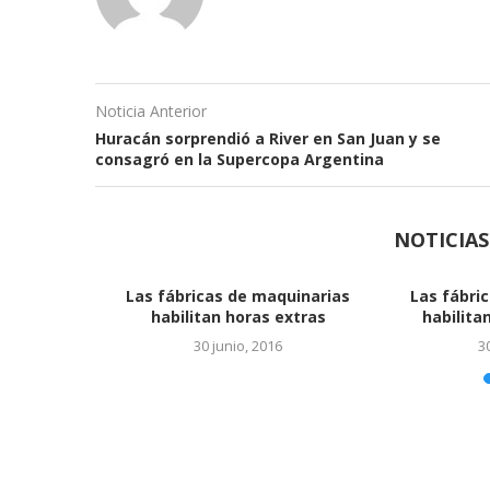
Noticia Anterior
Huracán sorprendió a River en San Juan y se
consagró en la Supercopa Argentina
NOTICIA
nto que
Ya es oficial el acuerdo con
ergía solar
Monsanto
16
24 junio, 2016
EL