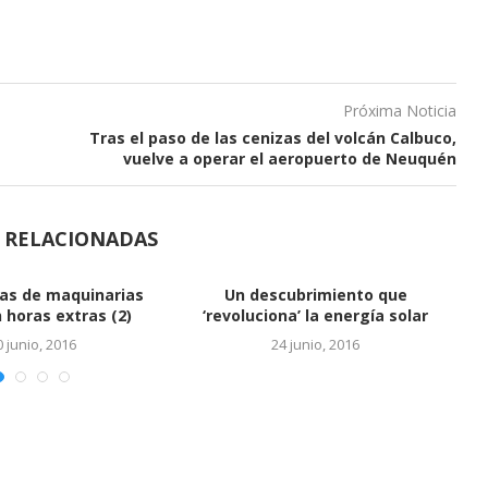
Próxima Noticia
Tras el paso de las cenizas del volcán Calbuco,
vuelve a operar el aeropuerto de Neuquén
S RELACIONADAS
Vinculan a hijos de Báez con
cuentas en...
24 junio, 2016
 SALTO DEL REY