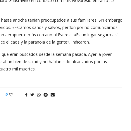
elató Guastavino en contacto con Luis Novaresio en radio
La
 hasta anoche tenían preocupados a sus familiares. Sin embargo
ueridos. «Estamos sanos y salvos, perdón por no comunicarnos
con aeropuerto más cercano al Everest. «Es un lugar seguro así
el caos y la paranoia de la gente», indicaron.
os que eran buscados desde la semana pasada. Ayer la joven
taban bien de salud y no habían sido alcanzados por las
uatro mil muertes.
0