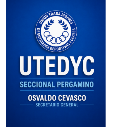
Las apps pisan cada vez más
BRF anunció una inversión
fuerte en...
292 millones...
31 mayo, 2016
31 mayo, 2016