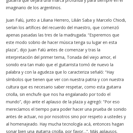
guitarra que dejará una marca profunda y para siempre en el
imaginario de los argentinos.
Juan Falú, junto a Liliana Herrero, Lilián Saba y Marcelo Chiodi,
serían los artífices del recuerdo del maestro, que comenzó
apenas pasadas las tres de la madrugada. “Esperemos que
este modo sobrio de hacer música tenga su lugar en esta
plaza”, dijo Juan Falú antes de comenzar y tras la
interpretación del primer tema, Tonada del viejo amor, el
sonido era tan malo que el guitarrista tomó de nuevo la
palabra y con la agudeza que lo caracteriza señaló: “Hay
símbolos que tienen que ver con nuestra patria y con nuestra
cultura que es necesario saber respetar, como esta guitarra
criolla, sin enchufe que nos ha engalanado por todo el
mundo”, dijo ante el aplauso de la plaza y agregó: “Por eso
merecíamos el tiempo para poder hacer una prueba de sonido
antes de actuar, no por nosotros sino por respeto a ustedes y
al homenajeado. Hay mucha tecnología acá, entonces hagan
sonar bien una guitarra criolla, por favor…”. Más aplausos.