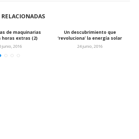
S RELACIONADAS
Vinculan a hijos de Báez con
cuentas en...
24 junio, 2016
EL SALTO DEL REY
24 junio, 2016