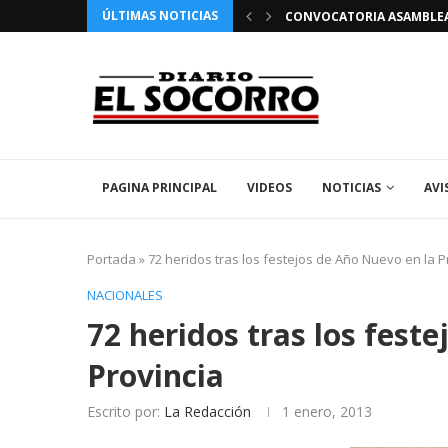
ÚLTIMAS NOTICIAS
 FIESTAS PATRONALES 2026 EN EL SOCORRO
CONVOCATORIA ASAMBLEA 
PAGINA PRINCIPAL
VIDEOS
NOTICIAS
AVI
Portada
»
72 heridos tras los festejos de Año Nuevo en la P
NACIONALES
72 heridos tras los fest
Provincia
Escrito por:
La Redacción
1 enero, 2013