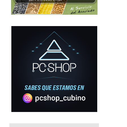
El Tricolor no pudo con Ju
que ganó...
14 octubre, 2013
Felices 99 años de vida
1 marzo, 2015