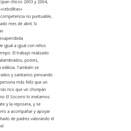
cipan chicos 2003 y 2004,
«cebollitas»
n competencia no puntuable,
ado mes de abril. Si
an
desapercibida
 igual a igual con niños
mpo. El trabajo realizado
 alambrados, postes,
 edilicia. También se
rados y sanitarios pensando
persona más felíz que un
más rico que un choripán
io El Socorro lo invitamos
te y la reposera, y se
corro a acompañar y apoyar
ñado de padres valorando el
el