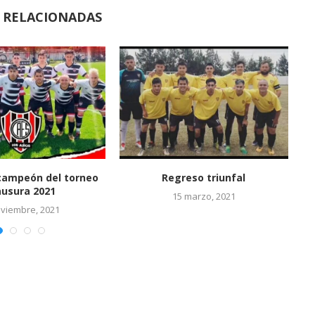
S RELACIONADAS
o recibe a Deportivo
El Fixture del Caes en este fin
Acevedo
de...
19 abril, 2015
21 marzo, 2015