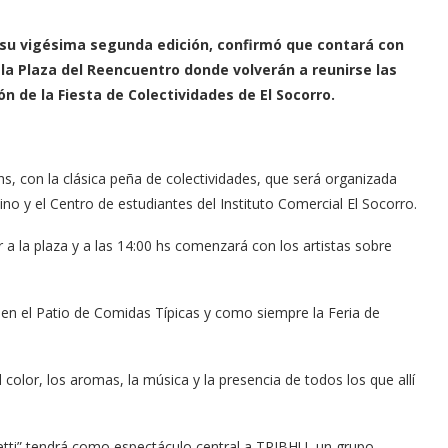
á su vigésima segunda edición, confirmó que contará con
 la Plaza del Reencuentro donde volverán a reunirse las
n de la Fiesta de Colectividades de El Socorro.
hs, con la clásica peña de colectividades, que será organizada
no y el Centro de estudiantes del Instituto Comercial El Socorro.
r a la plaza y a las 14:00 hs comenzará con los artistas sobre
en el Patio de Comidas Típicas y como siempre la Feria de
color, los aromas, la música y la presencia de todos los que allí
tti” tendrá como espectáculo central a TRIBHU, un grupo