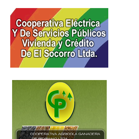
rofundo pesar en la comunidad
El Socorro celebrará el 3
de El Socorro...
aniversario del Centro..
18 enero, 2026
6 enero, 2026