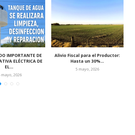
l 2026 en El Socorro
El Socorro se prepara para vivir
P
fue un...
una gran...
 marzo, 2026
24 febrero, 2026