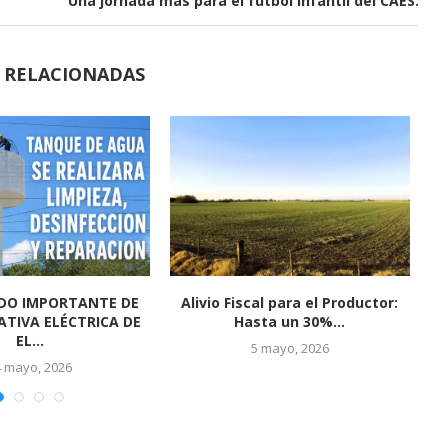
Una jornada más para el fútbol infantil del CAES.
S RELACIONADAS
al 2026 en El Socorro
El Socorro se prepara para vivir
P
fue un...
una gran...
5 marzo, 2026
24 febrero, 2026