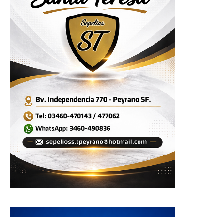
rofundo pesar en la comunidad
El Socorro celebrará el 3
de El Socorro...
aniversario del Centro..
18 enero, 2026
6 enero, 2026