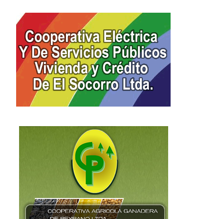
ofundo pesar en la comunidad
El Socorro celebrará el 3
de El Socorro...
aniversario del Centro...