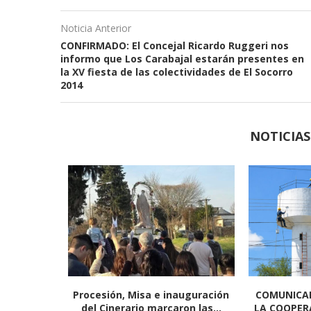
Noticia Anterior
CONFIRMADO: El Concejal Ricardo Ruggeri nos
informo que Los Carabajal estarán presentes en
la XV fiesta de las colectividades de El Socorro
2014
NOTICIA
Productor:
Más cerca del vecino: habilitan
El Carnava
..
trámites Municipales en...