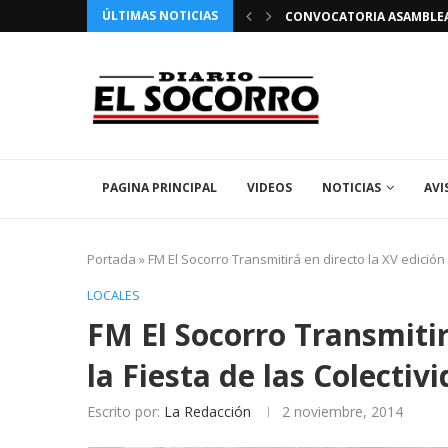
ÚLTIMAS NOTICIAS
COMUNICADO IMPORTANTE 
PAGINA PRINCIPAL
VIDEOS
NOTICIAS
AVI
Portada
»
FM El Socorro Transmitirá en directo la XV edición 
LOCALES
FM El Socorro Transmitir
la Fiesta de las Colectiv
Escrito por:
La Redacción
2 noviembre, 2014