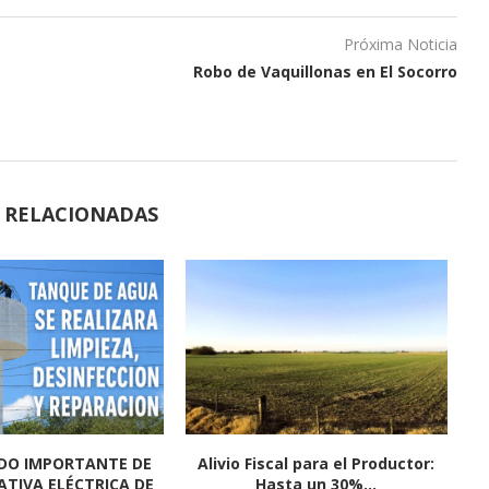
Próxima Noticia
Robo de Vaquillonas en El Socorro
S RELACIONADAS
l 2026 en El Socorro
El Socorro se prepara para vivir
Pr
fue un...
una gran...