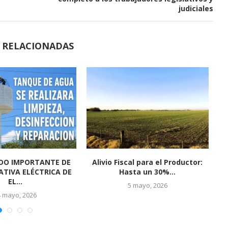
judiciales
S RELACIONADAS
naval 2026 en El Socorro
El Socorro se prepara para vivir
fue un...
una gran...
5 marzo, 2026
24 febrero, 2026