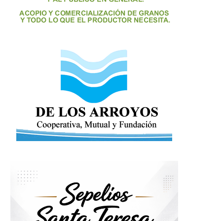
Profundo pesar en la comunidad
El Socorro celebrará 
de El Socorro...
aniversario del Cent
18 enero, 2026
6 enero, 2026