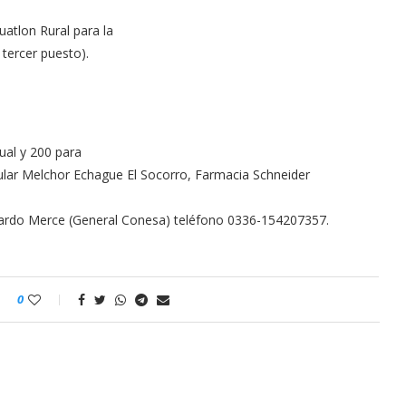
atlon Rural para la
 tercer puesto).
ual y 200 para
opular Melchor Echague El Socorro, Farmacia Schneider
nardo Merc
e (General Conesa) teléfono 0336-154207357.
0