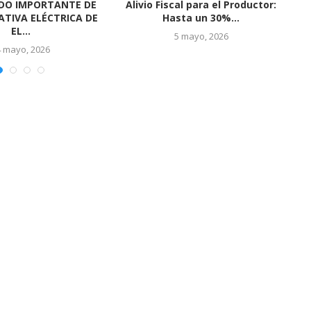
naval 2026 en El Socorro
El Socorro se prepara para vivir
fue un...
una gran...
5 marzo, 2026
24 febrero, 2026