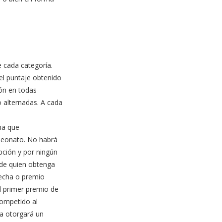
 cada categoría.
el puntaje obtenido
ión en todas
 alternadas. A cada
cha que
mpeonato. No habrá
pción y por ningún
 de quien obtenga
fecha o premio
l primer premio de
competido al
ha otorgará un