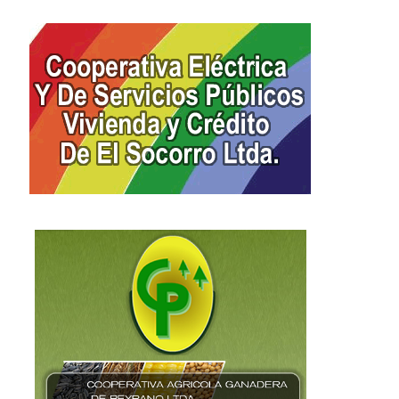
Profundo pesar en la comunidad
El Socorro celebrará 
de El Socorro...
aniversario del Cent
18 enero, 2026
6 enero, 2026