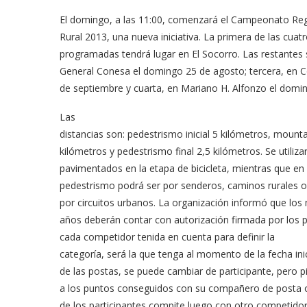
El domingo, a las 11:00, comenzará el Campeonato Reg
Rural 2013, una nueva iniciativa. La primera de las cuat
programadas tendrá lugar en El Socorro. Las restantes 
General Conesa el domingo 25 de agosto; tercera, en 
de septiembre y cuarta, en Mariano H. Alfonzo el domi
Las
distancias son: pedestrismo inicial 5 kilómetros, mounta
kilómetros y pedestrismo final 2,5 kilómetros. Se utili
pavimentados en la etapa de bicicleta, mientras que en
pedestrismo podrá ser por senderos, caminos rurales o 
por circuitos urbanos. La organización informó que lo
años deberán contar con autorización firmada por los 
cada competidor tenida en cuenta para d
efinir la
categoría, será la que tenga al momento de la fecha inic
de las postas, se puede cambiar de participante, pero p
a los puntos conseguidos con su compañero de posta or
de los participantes compite luego con otro competido