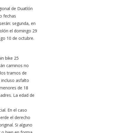
ional de Duatlón
ro fechas
serán: segunda, en
Colón el domingo 29
ngo 10 de octubre.
in bike 25
zarán caminos no
 los tramos de
incluso asfalto
s menores de 18
padres. La edad de
ial. En el caso
ierde el derecho
iginal. Si alguno
r o bien en forma