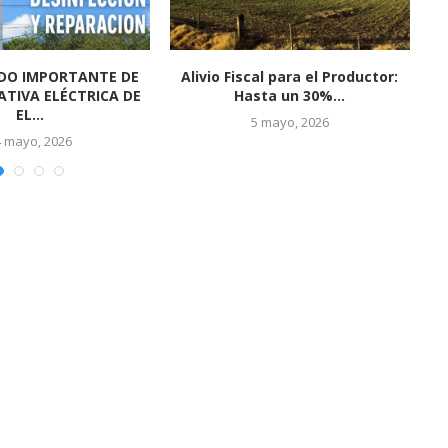
l 2026 en El Socorro
El Socorro se prepara para vivir
P
fue un...
una gran...
 marzo, 2026
24 febrero, 2026