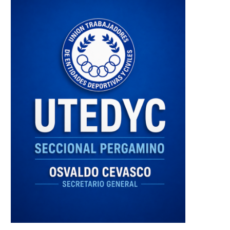
rofundo pesar en la comunidad
El Socorro celebrará el 3
de El Socorro...
aniversario del Centro...
18 enero, 2026
6 enero, 2026