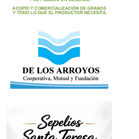
La casilla de castración estará
El Jardín de Infantes 
este viernes 21...
Socorro...
17 julio, 2017
27 junio, 2017